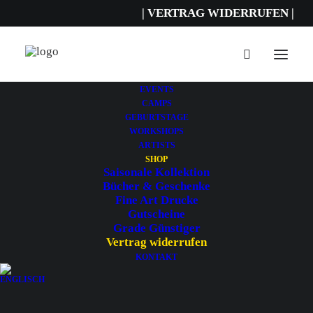
| VERTRAG WIDERRUFEN |
EVENTS
erforderlich
Bestellnummer
*
CAMPS
GEBURTSTAGE
WORKSHOPS
ARTISTS
erforderlich
E-Mail
*
SHOP
Saisonale Kollektion
Bücher & Geschenke
Fine Art Drucke
Gutscheine
Vorname
Grade Günstiger
Vertrag widerrufen
KONTAKT
erforderlich
Nachname
*