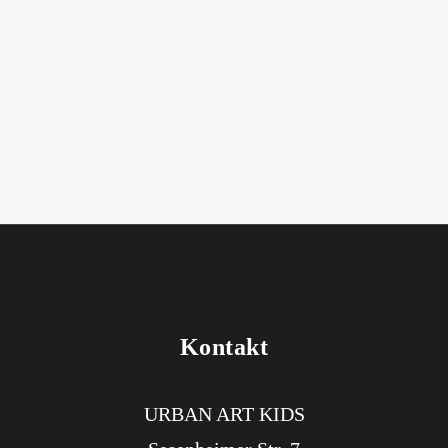
Gutschein 20 Euro
20,00
€
inkl. MwSt.
Enthält 19% MwSt.
1
2
3
…
6
Kontakt
URBAN ART KIDS