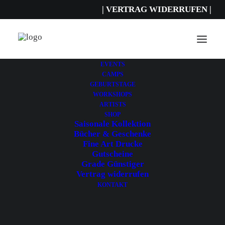
| VERTRAG WIDERRUFEN |
EVENTS
CAMPS
SAISONALE
GEBURTSTAGE
WORKSHOPS
KOLLEKTION
ARTISTS
SHOP
Saisonale Kollektion
HIDE FILTERS
SHOW FILTERS
Bücher & Geschenke
Fine Art Drucke
Gutscheine
Grade Günstiger
Vertrag widerrufen
KONTAKT