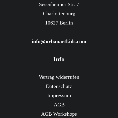
Sesenheimer Str. 7
Gutschein 20 Euro
Charlottenburg
20,00
€
inkl. MwSt.
10627 Berlin
Enthält 19% MwSt.
info@urbanartkids.com
Info
Vertrag widerrufen
Datenschutz
Impressum
AGB
AGB Workshops