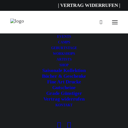
| VERTRAG WIDERRUFEN |
EVENTS
CAMPS
Kreativ AG - Eichendorff
GEBURTSTAGE
Grundschule
WORKSHOPS
ARTISTS
SHOP
Saisonale Kollektion
Bücher & Geschenke
Fine Art Drucke
Kreativ AG
Gutscheine
Grade Günstiger
Vertrag widerrufen
KONTAKT
Auch in diesem Jahr bereichern
die Urban Art Kids den
Schulalltag der Eichendorff-